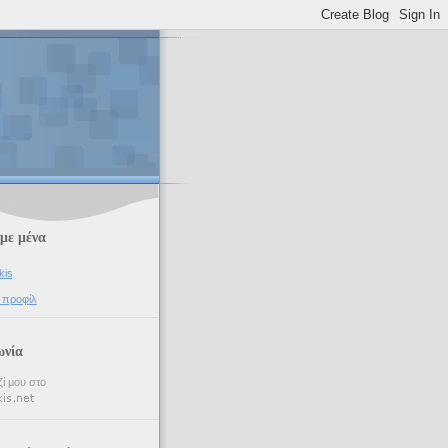
 με μένα
kis
 προφίλ
ωνία
ί μου στο