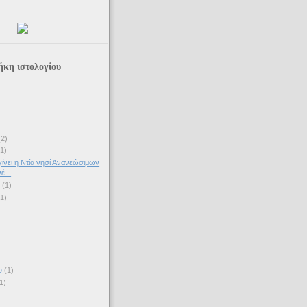
ήκη ιστολογίου
(2)
(1)
ίνει η Ντία νησί Ανανεώσιμων
...
υ
(1)
(1)
υ
(1)
1)