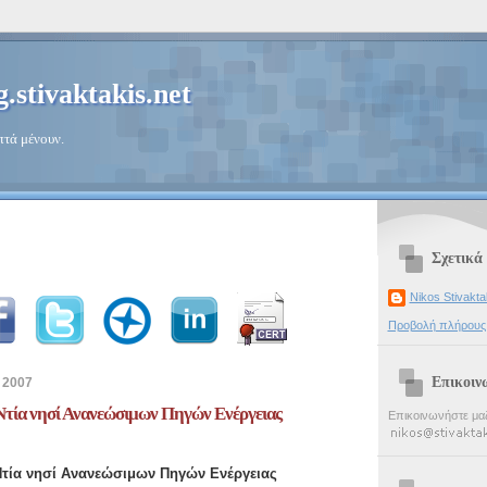
g.stivaktakis.net
πτά μένουν.
Σχετικά
Nikos Stivakta
Προβολή πλήρους
Επικοιν
 2007
 Ντία νησί Ανανεώσιμων Πηγών Ενέργειας
Επικοινωνήστε μαζ
 Ντία νησί Ανανεώσιμων Πηγών Ενέργειας