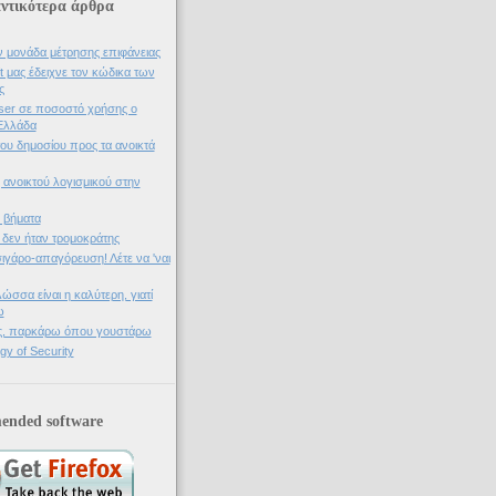
ντικότερα άρθρα
 μονάδα μέτρησης επιφάνειας
t μας έδειχνε τον κώδικα των
ς
er σε ποσοστό χρήσης ο
 Ελλάδα
ου δημοσίου προς τα ανοικτά
 ανοικτού λογισμικού στην
 βήματα
δεν ήταν τρομοκράτης
ιγάρο-απαγόρευση! Λέτε να 'ναι
ώσσα είναι η καλύτερη, γιατί
ω
ος, παρκάρω όπου γουστάρω
y of Security
nded software