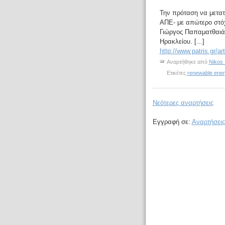
Την πρόταση να μετατ
ΑΠΕ- με απώτερο στό
Γιώργος Παπαματθαιάκ
Ηρακλείου. [...]
http://www.patris.gr/ar
Αναρτήθηκε από
Nikos 
Ετικέτες
renewable ener
Νεότερες αναρτήσεις
Εγγραφή σε:
Αναρτήσεις