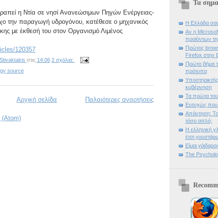
Τα σημα
ραπεί η Ντία σε νησί Ανανεώσιμων Πηγών Ενέργειας-
χο την παραγωγή υδρογόνου, κατέθεσε ο μηχανικός
Η Ελλάδα σαν
ης με έκθεσή του στον Οργανισμό Λιμένος
Αν η Microsof
προϊόντων τη
Πρώτος brows
ticles/120357
Firefox στην
Stivaktakis
στις
14:06
2 σχόλια:
Πρώτο βήμα τ
gy source
πρότυπα
Υποστηρικτής
κυβέρνηση
Τα πρώτα του
Αρχική σελίδα
Παλαιότερες αναρτήσεις
Ευτυχώς που 
Απάντηση: Τσ
 (Atom)
τόσο απλό;
Η ελληνική γλ
έτσι γουστάρ
Είμαι γάιδαρ
The Psycholog
Recomme