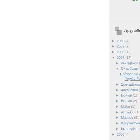
Αρχειοθ
►
2010
(4)
►
2009
(2)
►
2008
(12)
▼
2007
(17)
►
Δεκεμβρίου
▼
Οκτωβρίου
Πρόταση να γ
Πηγών Ενέ
►
Σεπτεμβρίο
►
Αυγούστου
►
Ιουλίου
(1)
►
Ιουνίου
(2)
►
Μαΐου
(1)
►
Απριλίου
(1)
►
Μαρτίου
(5)
►
Φεβρουαρίο
►
Ιανουαρίου
(
►
2006
(4)