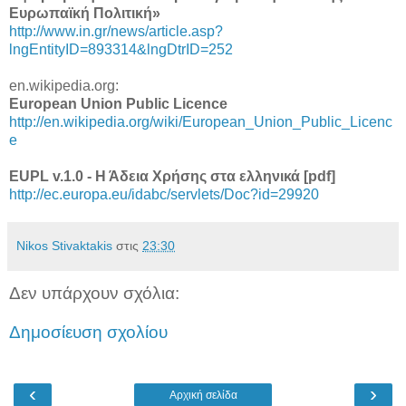
Ευρωπαϊκή Πολιτική»
http://www.in.gr/news/article.asp?
lngEntityID=893314&lngDtrID=252
en.wikipedia.org:
European Union Public Licence
http://en.wikipedia.org/wiki/European_Union_Public_Licenc
e
EUPL v.1.0 - Η Άδεια Χρήσης στα ελληνικά [pdf]
http://ec.europa.eu/idabc/servlets/Doc?id=29920
Nikos Stivaktakis
στις
23:30
Δεν υπάρχουν σχόλια:
Δημοσίευση σχολίου
‹
›
Αρχική σελίδα