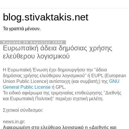
blog.stivaktakis.net
Τα γραπτά μένουν.
Κυριακή 20 Απριλίου 2008
Ευρωπαϊκή άδεια δημόσιας χρήσης
ελεύθερου λογισμικού
Η Ευρωπαϊκή Ένωση έχει δημιουργήσει την "άδεια
δημόσιας χρήσης ελεύθερου λογισμικού" ή EUPL (European
Union Public Licence) αντίστοιχη (και συμβατή;) της
GNU
General Public License
ή GPL.
Το ειδικό αφιέρωμα της τριμηνιαίας επιθεώρησης "Διεθνής
και Ευρωπαϊκή Πολιτική" περιέχει σχετική μελέτη.
Σχετικοί σύνδεσμοι:
news.in.gr:
Αφιερωμένη στο ελεύθερο λογισμικό η «Διεθνής και